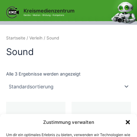
Zum
Kreismedienzentrum
Inhalt
Geräte - Medien - Bildung - Kompetenz
springen
Startseite
/
Verleih
/ Sound
Sound
Alle 3 Ergebnisse werden angezeigt
Zustimmung verwalten
Um dir ein optimales Erlebnis zu bieten, verwenden wir Technologien wie